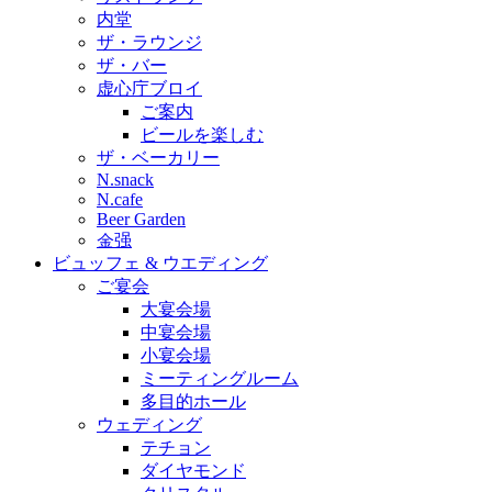
内堂
ザ・ラウンジ
ザ・バー
虚心庁ブロイ
ご案内
ビールを楽しむ
ザ・ベーカリー
N.snack
N.cafe
Beer Garden
金强
ビュッフェ & ウエディング
ご宴会
大宴会場
中宴会場
小宴会場
ミーティングルーム
多目的ホール
ウェディング
テチョン
ダイヤモンド