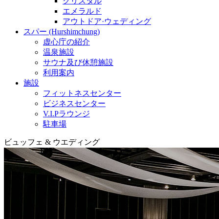
クリスタル
エメラルド
アウトドア·ウェディング
スパー (Hurshimchung)
虚心庁の紹介
温泉施設
サウナ及び休憩施設
利用案内
施設
フィットネスセンター
ビジネスセンター
V.I.Pラウンジ
駐車場
ビュッフェ & ウエディング