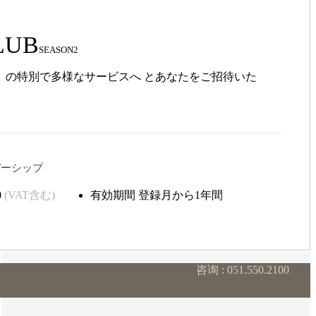
LUB
SEASON2
B」の特別で多様なサービスへ とあなたをご招待いた
ンバーシップ
0
(VAT含む)
有効期間
登録月から1年間
咨询 : 051.550.2100