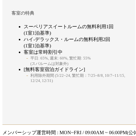
客室の特典
スーペリアスイートルームの無料利用1回
(1室1泊基準)
ハイ‐デラックス・ルームの無料利用2回
(1室1泊基準)
客室は常時割引中
平日: 65%, 週末: 60%, 繁忙期: 55%
(スパルームは対象外)
[無料客室宿泊ガイドライン]
利用除外期間 (5/22~24, 繁忙期：7/25~8/8, 10/7~11/15,
12/24, 12/31)
メンバーシップ運営時間 :
MON~FRI / 09:00AM ~ 06:00P