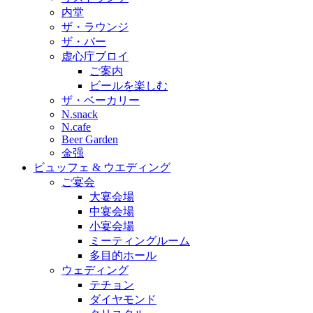
内堂
ザ・ラウンジ
ザ・バー
虚心庁ブロイ
ご案内
ビールを楽しむ
ザ・ベーカリー
N.snack
N.cafe
Beer Garden
金强
ビュッフェ & ウエディング
ご宴会
大宴会場
中宴会場
小宴会場
ミーティングルーム
多目的ホール
ウェディング
テチョン
ダイヤモンド