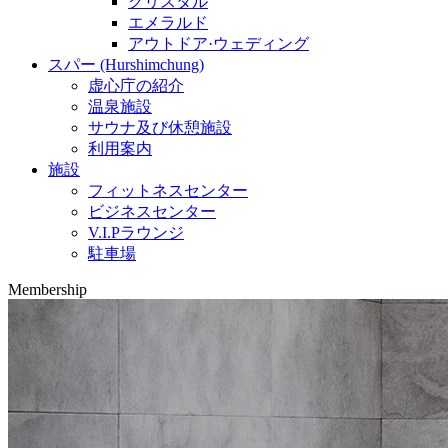
クリスタル
エメラルド
アウトドア·ウェディング
スパー (Hurshimchung)
虚心庁の紹介
温泉施設
サウナ及び休憩施設
利用案内
施設
フィットネスセンター
ビジネスセンター
V.I.Pラウンジ
駐車場
Membership