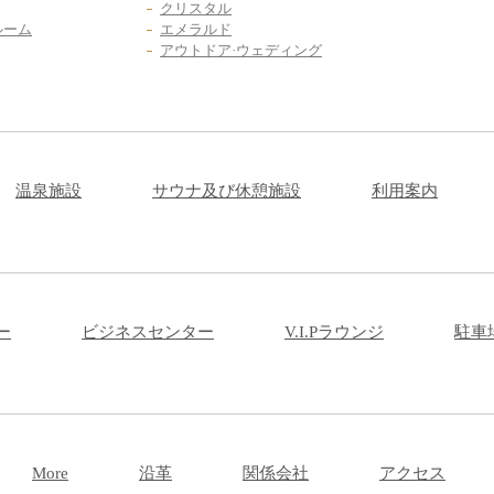
クリスタル
ルーム
エメラルド
アウトドア·ウェディング
温泉施設
サウナ及び休憩施設
利用案内
ー
ビジネスセンター
V.I.Pラウンジ
駐車
More
沿革
関係会社
アクセス