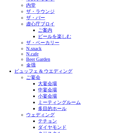
内堂
ザ・ラウンジ
ザ・バー
虚心庁ブロイ
ご案内
ビールを楽しむ
ザ・ベーカリー
N.snack
N.cafe
Beer Garden
金强
ビュッフェ & ウエディング
ご宴会
大宴会場
中宴会場
小宴会場
ミーティングルーム
多目的ホール
ウェディング
テチョン
ダイヤモンド