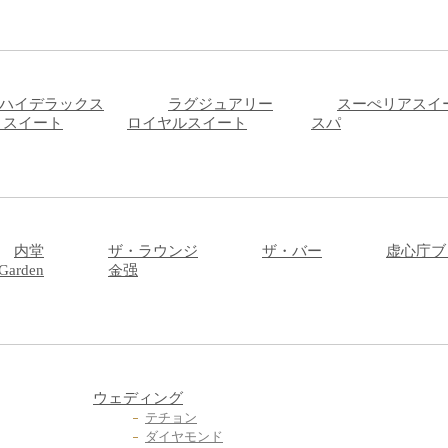
ハイデラックス
ラグジュアリー
スーぺリアスイ
 スイート
ロイヤルスイート
スパ
内堂
ザ・ラウンジ
ザ・バー
虚心庁ブ
 Garden
金强
ウェディング
テチョン
ダイヤモンド