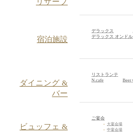
リザーブ
デラックス
デラックス オンドル
宿泊施設
リストランテ
N.cafe
Beer
ダイニング &
バー
ご宴会
大宴会場
ビュッフェ &
中宴会場