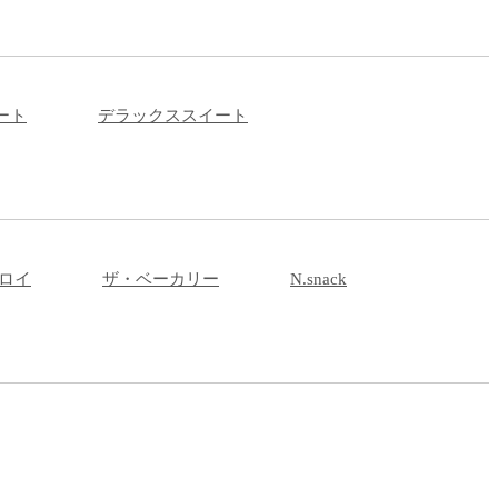
ート
デラックススイート
ロイ
ザ・ベーカリー
N.snack