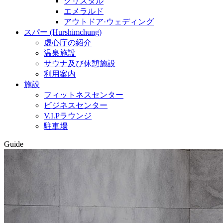
クリスタル
エメラルド
アウトドア·ウェディング
スパー (Hurshimchung)
虚心庁の紹介
温泉施設
サウナ及び休憩施設
利用案内
施設
フィットネスセンター
ビジネスセンター
V.I.Pラウンジ
駐車場
Guide