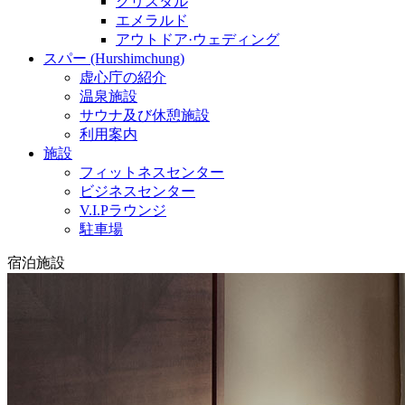
クリスタル
エメラルド
アウトドア·ウェディング
スパー (Hurshimchung)
虚心庁の紹介
温泉施設
サウナ及び休憩施設
利用案内
施設
フィットネスセンター
ビジネスセンター
V.I.Pラウンジ
駐車場
宿泊施設