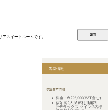
図面
リアスイートルームです。
客室情報
客室基本情報
料金 : ￦726,000(VAT含む)
宿泊客2人温泉利用無料
(*デラックス ツイン:2名様