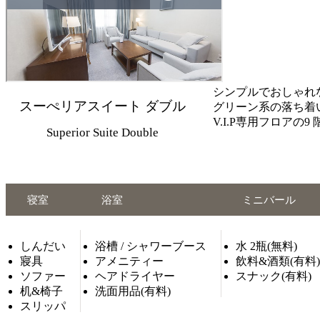
シンプルでおしゃれ
スーぺリアスイート ダブル
グリーン系の落ち着
V.I.P専用フロアの
Superior Suite Double
寝室
浴室
ミニバール
しんだい
浴槽 / シャワーブース
水 2瓶(無料)
寢具
アメニティー
飲料&酒類(有料)
ソファー
ヘアドライヤー
スナック(有料)
机&椅子
洗面用品(有料)
スリッパ