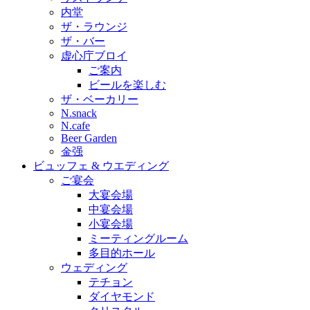
内堂
ザ・ラウンジ
ザ・バー
虚心庁ブロイ
ご案内
ビールを楽しむ
ザ・ベーカリー
N.snack
N.cafe
Beer Garden
金强
ビュッフェ & ウエディング
ご宴会
大宴会場
中宴会場
小宴会場
ミーティングルーム
多目的ホール
ウェディング
テチョン
ダイヤモンド