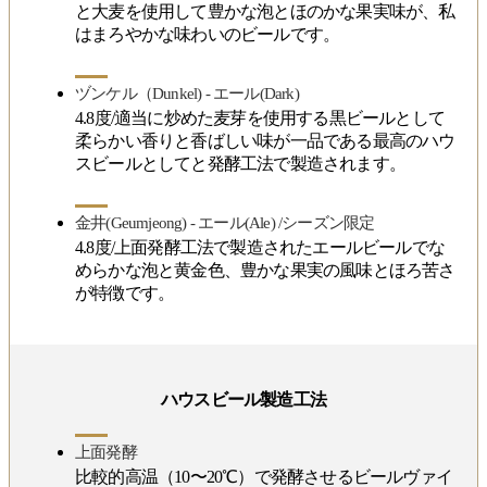
と大麦を使用して豊かな泡とほのかな果実味が、私
はまろやかな味わいのビールです。
ヅンケル（Dunkel) - エール(Dark)
4.8度/適当に炒めた麦芽を使用する黒ビールとして
柔らかい香りと香ばしい味が一品である最高のハウ
スビールとしてと発酵工法で製造されます。
金井(Geumjeong) - エール(Ale) /シーズン限定
4.8度/上面発酵工法で製造されたエールビールでな
めらかな泡と黄金色、豊かな果実の風味とほろ苦さ
が特徴です。
ハウスビール製造工法
上面発酵
比較的高温（10〜20℃）で発酵させるビールヴァイ