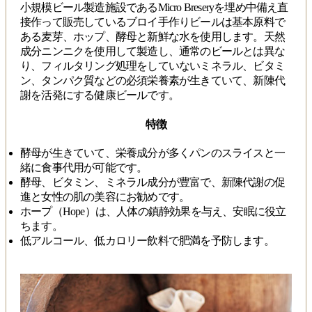
小規模ビール製造施設であるMicro Breseryを埋め中備え直
接作って販売しているブロイ手作りビールは基本原料で
ある麦芽、ホップ、酵母と新鮮な水を使用します。天然
成分ニンニクを使用して製造し、通常のビールとは異な
り、フィルタリング処理をしていないミネラル、ビタミ
ン、タンパク質などの必須栄養素が生きていて、新陳代
謝を活発にする健康ビールです。
特徴
酵母が生きていて、栄養成分が多くパンのスライスと一
緒に食事代用が可能です。
酵母、ビタミン、ミネラル成分が豊富で、新陳代謝の促
進と女性の肌の美容にお勧めです。
ホープ（Hope）は、人体の鎮静効果を与え、安眠に役立
ちます。
低アルコール、低カロリー飲料で肥満を予防します。