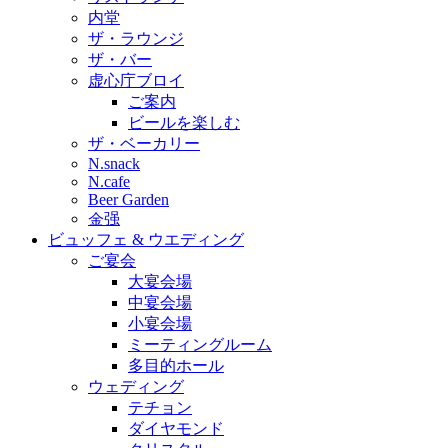
内堂
ザ・ラウンジ
ザ・バー
虚心庁ブロイ
ご案内
ビールを楽しむ
ザ・ベーカリー
N.snack
N.cafe
Beer Garden
金强
ビュッフェ & ウエディング
ご宴会
大宴会場
中宴会場
小宴会場
ミーティングルーム
多目的ホール
ウェディング
テチョン
ダイヤモンド