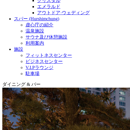
クリスタル
エメラルド
アウトドア·ウェディング
スパー (Hurshimchung)
虚心庁の紹介
温泉施設
サウナ及び休憩施設
利用案内
施設
フィットネスセンター
ビジネスセンター
V.I.Pラウンジ
駐車場
ダイニング & バー