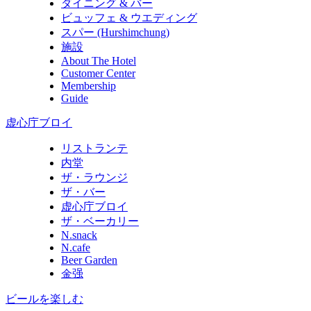
ダイニング & バー
ビュッフェ & ウエディング
スパー (Hurshimchung)
施設
About The Hotel
Customer Center
Membership
Guide
虚心庁ブロイ
リストランテ
内堂
ザ・ラウンジ
ザ・バー
虚心庁ブロイ
ザ・ベーカリー
N.snack
N.cafe
Beer Garden
金强
ビールを楽しむ