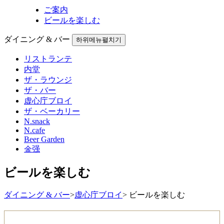
ご案内
ビールを楽しむ
ダイニング & バー
하위메뉴펼치기
リストランテ
内堂
ザ・ラウンジ
ザ・バー
虚心庁ブロイ
ザ・ベーカリー
N.snack
N.cafe
Beer Garden
金强
ビールを楽しむ
ダイニング & バー
>
虚心庁ブロイ
>
ビールを楽しむ