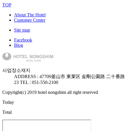
TOP
About The Hotel
Customer Center
Site map
Facebook
Blog
사업장소재지
ADDRESS :
47709
釜山市 東莱区 金剛公園路 二十番路
23
TEL : 051-550-2100
Copyright(c) 2019 hotel nongshim all right reserved
Today
Total