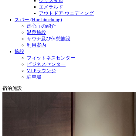
クリスタル
エメラルド
アウトドア·ウェディング
スパー (Hurshimchung)
虚心庁の紹介
温泉施設
サウナ及び休憩施設
利用案内
施設
フィットネスセンター
ビジネスセンター
V.I.Pラウンジ
駐車場
宿泊施設