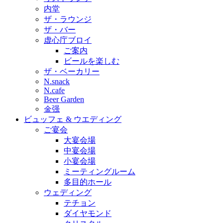
内堂
ザ・ラウンジ
ザ・バー
虚心庁ブロイ
ご案内
ビールを楽しむ
ザ・ベーカリー
N.snack
N.cafe
Beer Garden
金强
ビュッフェ & ウエディング
ご宴会
大宴会場
中宴会場
小宴会場
ミーティングルーム
多目的ホール
ウェディング
テチョン
ダイヤモンド