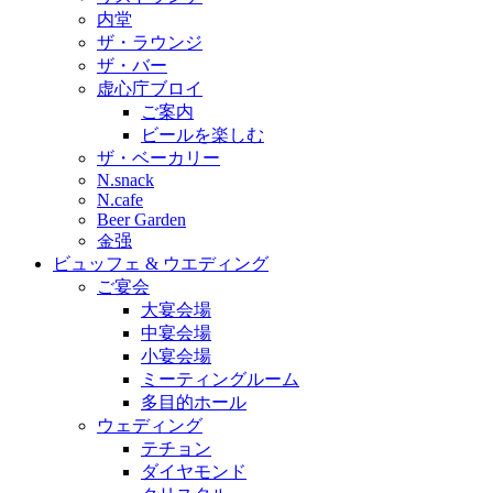
内堂
ザ・ラウンジ
ザ・バー
虚心庁ブロイ
ご案内
ビールを楽しむ
ザ・ベーカリー
N.snack
N.cafe
Beer Garden
金强
ビュッフェ & ウエディング
ご宴会
大宴会場
中宴会場
小宴会場
ミーティングルーム
多目的ホール
ウェディング
テチョン
ダイヤモンド