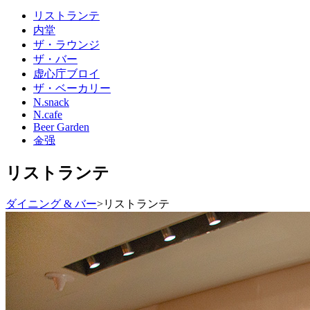
リストランテ
内堂
ザ・ラウンジ
ザ・バー
虚心庁ブロイ
ザ・ベーカリー
N.snack
N.cafe
Beer Garden
金强
リストランテ
ダイニング & バー
>
リストランテ