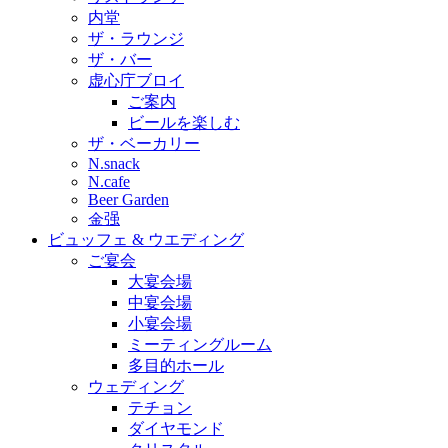
内堂
ザ・ラウンジ
ザ・バー
虚心庁ブロイ
ご案内
ビールを楽しむ
ザ・ベーカリー
N.snack
N.cafe
Beer Garden
金强
ビュッフェ & ウエディング
ご宴会
大宴会場
中宴会場
小宴会場
ミーティングルーム
多目的ホール
ウェディング
テチョン
ダイヤモンド