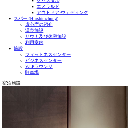
クリスタル
エメラルド
アウトドア·ウェディング
スパー (Hurshimchung)
虚心庁の紹介
温泉施設
サウナ及び休憩施設
利用案内
施設
フィットネスセンター
ビジネスセンター
V.I.Pラウンジ
駐車場
宿泊施設