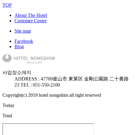
TOP
About The Hotel
Customer Center
Site map
Facebook
Blog
사업장소재지
ADDRESS :
47709
釜山市 東莱区 金剛公園路 二十番路
23
TEL : 051-550-2100
Copyright(c) 2019 hotel nongshim all right reserved
Today
Total