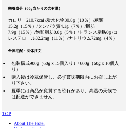
栄養成分（60g当たりの含有量）
カロリー210.7kcal /炭水化物30.8g（10％）/糖類
15.2g（15％）/タンパク質4.1g（7％）/脂肪
7.9g（15％）/飽和脂肪0.8g（5％）/トランス脂肪0g /コ
レステロール32.2mg（11％）/ナトリウム72mg（4％）
全国宅配・団体注文
包装構成
900g（60g x 15個入り）/ 600g（60g x 10個入
り）
購入後は冷蔵保管し、必ず賞味期限内にお召し上が
り下さい。
夏季には商品が変質する恐れがあり、高温の天候で
は配送ができません。
TOP
About The Hotel