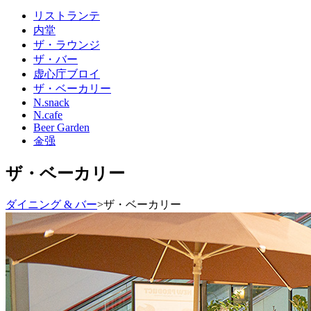
リストランテ
内堂
ザ・ラウンジ
ザ・バー
虚心庁ブロイ
ザ・ベーカリー
N.snack
N.cafe
Beer Garden
金强
ザ・ベーカリー
ダイニング & バー
>
ザ・ベーカリー