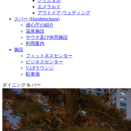
クリスタル
エメラルド
アウトドア·ウェディング
スパー (Hurshimchung)
虚心庁の紹介
温泉施設
サウナ及び休憩施設
利用案内
施設
フィットネスセンター
ビジネスセンター
V.I.Pラウンジ
駐車場
ダイニング & バー