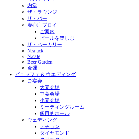
内堂
ザ・ラウンジ
ザ・バー
虚心庁ブロイ
ご案内
ビールを楽しむ
ザ・ベーカリー
N.snack
N.cafe
Beer Garden
金强
ビュッフェ & ウエディング
ご宴会
大宴会場
中宴会場
小宴会場
ミーティングルーム
多目的ホール
ウェディング
テチョン
ダイヤモンド