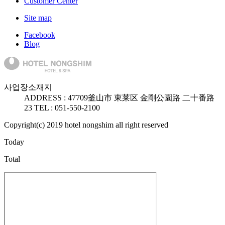
Customer Center
Site map
Facebook
Blog
사업장소재지
ADDRESS :
47709
釜山市 東莱区 金剛公園路 二十番路
23
TEL : 051-550-2100
Copyright(c) 2019 hotel nongshim all right reserved
Today
Total