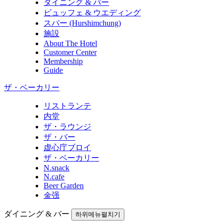
ダイニング & バー
ビュッフェ & ウエディング
スパー (Hurshimchung)
施設
About The Hotel
Customer Center
Membership
Guide
ザ・ベーカリー
リストランテ
内堂
ザ・ラウンジ
ザ・バー
虚心庁ブロイ
ザ・ベーカリー
N.snack
N.cafe
Beer Garden
金强
ダイニング & バー
하위메뉴펼치기