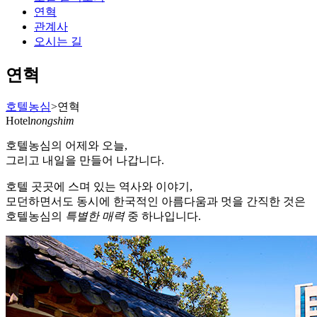
연혁
관계사
오시는 길
연혁
호텔농심
>
연혁
Hotel
nong
shim
호텔농심의 어제와 오늘,
그리고 내일을 만들어 나갑니다.
호텔 곳곳에 스며 있는 역사와 이야기,
모던하면서도 동시에 한국적인 아름다움과 멋을 간직한 것은
호텔농심의
특별한 매력
중 하나입니다.