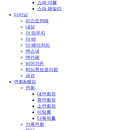
스파 더블
스파 패밀리
다이닝
리스또란떼
내당
더 라운지
더 바
더 베이커리
엔스낵
엔카페
비어가든
허심청브로이펍
금강
연회&웨딩
연회
대연회장
중연회장
소연회장
미팅룸
다목적홀
가족연회