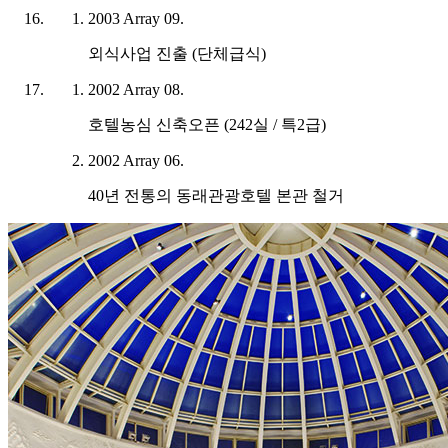
2003
Array
09.
외식사업 진출 (단체급식)
2002
Array
08.
호텔농심 신축오픈 (242실 / 특2급)
2002
Array
06.
40년 전통의 동래관광호텔 본관 철거