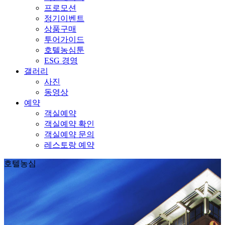
프로모션
정기이벤트
상품구매
투어가이드
호텔농심툰
ESG 경영
갤러리
사진
동영상
예약
객실예약
객실예약 확인
객실예약 문의
레스토랑 예약
호텔농심