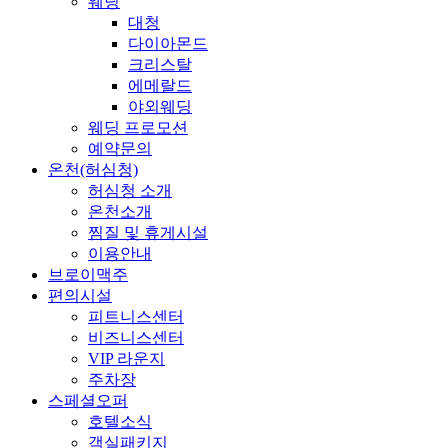
웨딩
대청
다이아몬드
크리스탈
에메랄드
야외웨딩
웨딩 프로모션
예약문의
온천(허심청)
허심청 소개
온천소개
찜질 및 휴게시설
이용안내
브로이맥주
편의시설
피트니스센터
비즈니스센터
VIP 라운지
주차장
스페셜오퍼
호텔소식
객실패키지