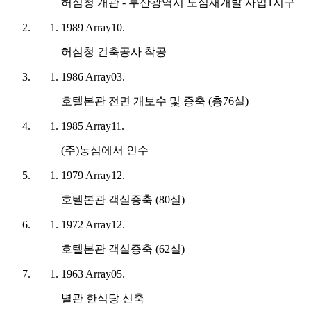
허심청 개관 - 부산광역시 도심재개발 사업1지구
1989
Array
10.
허심청 건축공사 착공
1986
Array
03.
호텔본관 전면 개보수 및 증축 (총76실)
1985
Array
11.
(주)농심에서 인수
1979
Array
12.
호텔본관 객실증축 (80실)
1972
Array
12.
호텔본관 객실증축 (62실)
1963
Array
05.
별관 한식당 신축