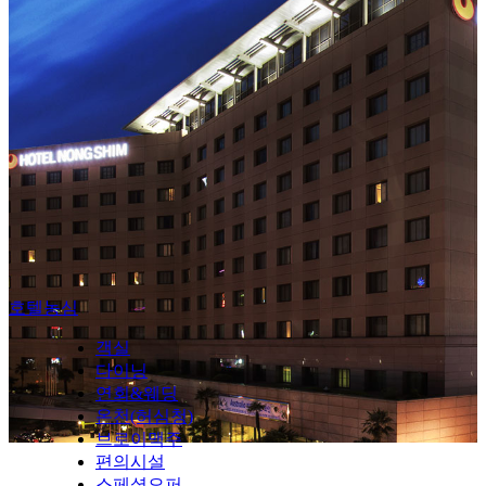
호텔농심
객실
다이닝
연회&웨딩
온천(허심청)
브로이맥주
편의시설
스페셜오퍼