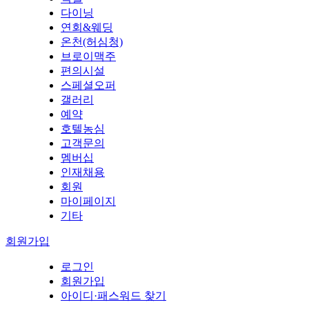
다이닝
연회&웨딩
온천(허심청)
브로이맥주
편의시설
스페셜오퍼
갤러리
예약
호텔농심
고객문의
멤버십
인재채용
회원
마이페이지
기타
회원가입
로그인
회원가입
아이디·패스워드 찾기