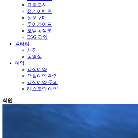
프로모션
정기이벤트
상품구매
투어가이드
호텔농심툰
ESG 경영
갤러리
사진
동영상
예약
객실예약
객실예약 확인
객실예약 문의
레스토랑 예약
회원