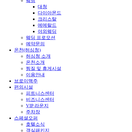
웨딩
대청
다이아몬드
크리스탈
에메랄드
야외웨딩
웨딩 프로모션
예약문의
온천(허심청)
허심청 소개
온천소개
찜질 및 휴게시설
이용안내
브로이맥주
편의시설
피트니스센터
비즈니스센터
VIP 라운지
주차장
스페셜오퍼
호텔소식
객실패키지