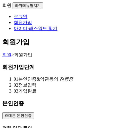
회원
하위메뉴펼치기
로그인
회원가입
아이디·패스워드 찾기
회원가입
회원
>
회원가입
회원가입단계
01
본인인증&약관동의
진행중
02
정보입력
03
가입완료
본인인증
휴대폰 본인인증