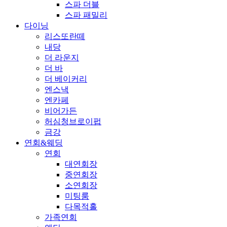
스파 더블
스파 패밀리
다이닝
리스또란떼
내당
더 라운지
더 바
더 베이커리
엔스낵
엔카페
비어가든
허심청브로이펍
금강
연회&웨딩
연회
대연회장
중연회장
소연회장
미팅룸
다목적홀
가족연회