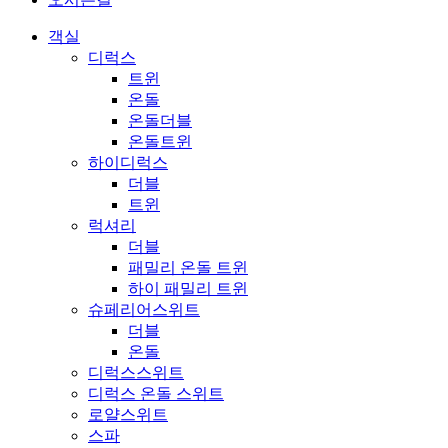
객실
디럭스
트윈
온돌
온돌더블
온돌트윈
하이디럭스
더블
트윈
럭셔리
더블
패밀리 온돌 트윈
하이 패밀리 트윈
슈페리어스위트
더블
온돌
디럭스스위트
디럭스 온돌 스위트
로얄스위트
스파