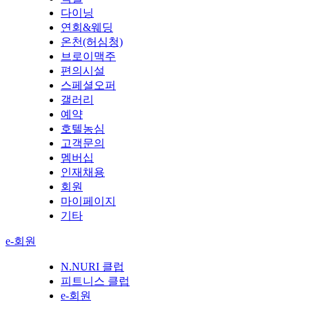
다이닝
연회&웨딩
온천(허심청)
브로이맥주
편의시설
스페셜오퍼
갤러리
예약
호텔농심
고객문의
멤버십
인재채용
회원
마이페이지
기타
e-회원
N.NURI 클럽
피트니스 클럽
e-회원