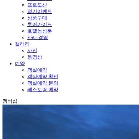
프로모션
정기이벤트
상품구매
투어가이드
호텔농심툰
ESG 경영
갤러리
사진
동영상
예약
객실예약
객실예약 확인
객실예약 문의
레스토랑 예약
멤버십