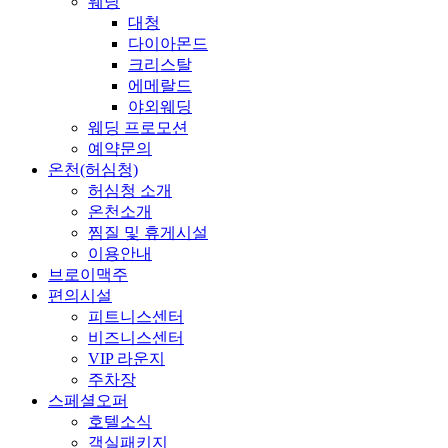
웨딩
대청
다이아몬드
크리스탈
에메랄드
야외웨딩
웨딩 프로모션
예약문의
온천(허심청)
허심청 소개
온천소개
찜질 및 휴게시설
이용안내
브로이맥주
편의시설
피트니스센터
비즈니스센터
VIP 라운지
주차장
스페셜오퍼
호텔소식
객실패키지