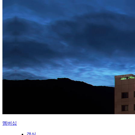
멤버십
객실