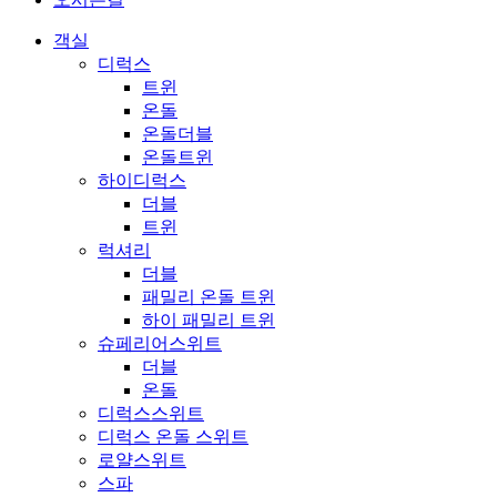
객실
디럭스
트윈
온돌
온돌더블
온돌트윈
하이디럭스
더블
트윈
럭셔리
더블
패밀리 온돌 트윈
하이 패밀리 트윈
슈페리어스위트
더블
온돌
디럭스스위트
디럭스 온돌 스위트
로얄스위트
스파