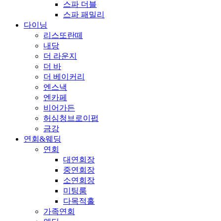
스파 더블
스파 패밀리
다이닝
리스또란떼
내당
더 라운지
더 바
더 베이커리
엔스낵
엔카페
비어가든
허심청브로이펍
금강
연회&웨딩
연회
대연회장
중연회장
소연회장
미팅룸
다목적홀
가족연회