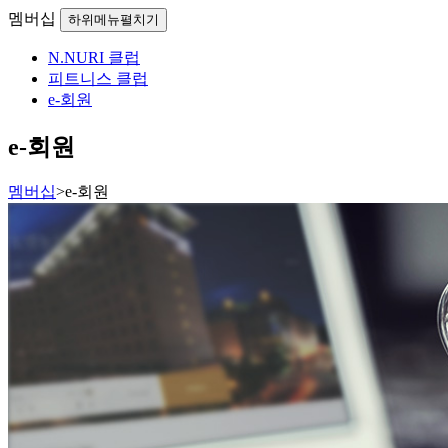
멤버십
하위메뉴펼치기
N.NURI 클럽
피트니스 클럽
e-회원
e-회원
멤버십
>
e-회원