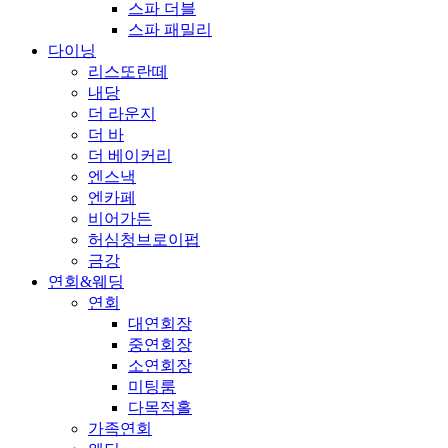
스파 더블
스파 패밀리
다이닝
리스또란떼
내당
더 라운지
더 바
더 베이커리
엔스낵
엔카페
비어가든
허심청브로이펍
금강
연회&웨딩
연회
대연회장
중연회장
소연회장
미팅룸
다목적홀
가족연회