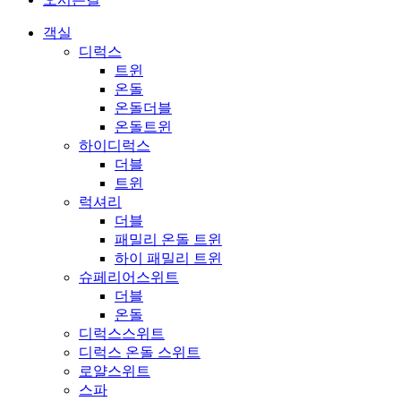
객실
디럭스
트윈
온돌
온돌더블
온돌트윈
하이디럭스
더블
트윈
럭셔리
더블
패밀리 온돌 트윈
하이 패밀리 트윈
슈페리어스위트
더블
온돌
디럭스스위트
디럭스 온돌 스위트
로얄스위트
스파