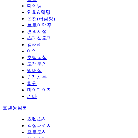
다이닝
연회&웨딩
온천(허심청)
브로이맥주
편의시설
스페셜오퍼
갤러리
예약
호텔농심
고객문의
멤버십
인재채용
회원
마이페이지
기타
호텔농심툰
호텔소식
객실패키지
프로모션