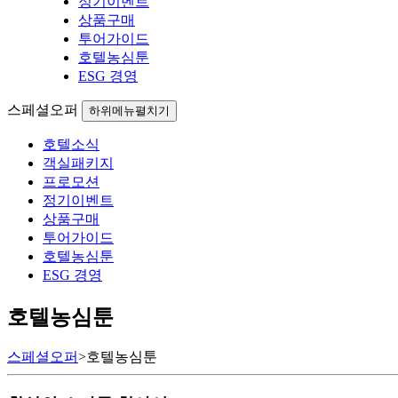
정기이벤트
상품구매
투어가이드
호텔농심툰
ESG 경영
스페셜오퍼
하위메뉴펼치기
호텔소식
객실패키지
프로모션
정기이벤트
상품구매
투어가이드
호텔농심툰
ESG 경영
호텔농심툰
스페셜오퍼
>
호텔농심툰