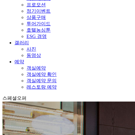
프로모션
정기이벤트
상품구매
투어가이드
호텔농심툰
ESG 경영
갤러리
사진
동영상
예약
객실예약
객실예약 확인
객실예약 문의
레스토랑 예약
스페셜오퍼