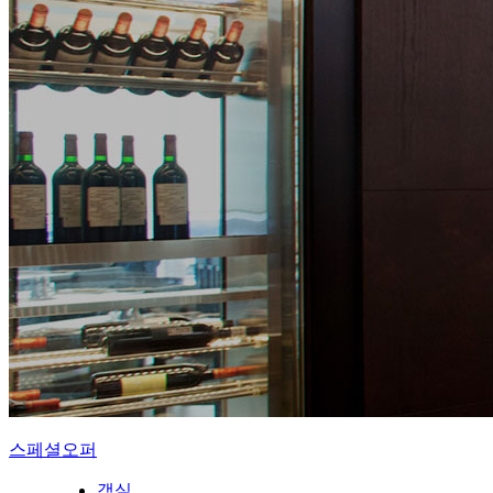
스페셜오퍼
객실