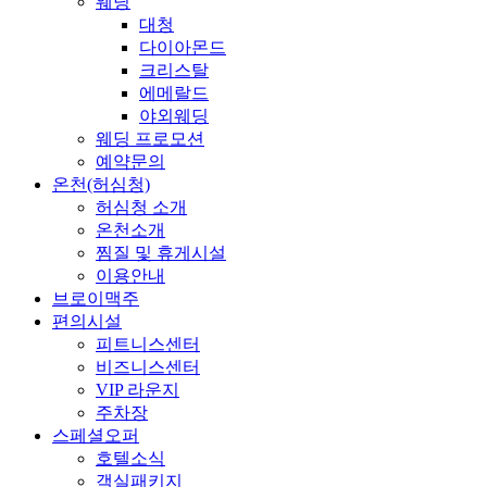
웨딩
대청
다이아몬드
크리스탈
에메랄드
야외웨딩
웨딩 프로모션
예약문의
온천(허심청)
허심청 소개
온천소개
찜질 및 휴게시설
이용안내
브로이맥주
편의시설
피트니스센터
비즈니스센터
VIP 라운지
주차장
스페셜오퍼
호텔소식
객실패키지