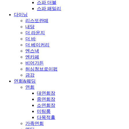
스파 더블
스파 패밀리
다이닝
리스또란떼
내당
더 라운지
더 바
더 베이커리
엔스낵
엔카페
비어가든
허심청브로이펍
금강
연회&웨딩
연회
대연회장
중연회장
소연회장
미팅룸
다목적홀
가족연회