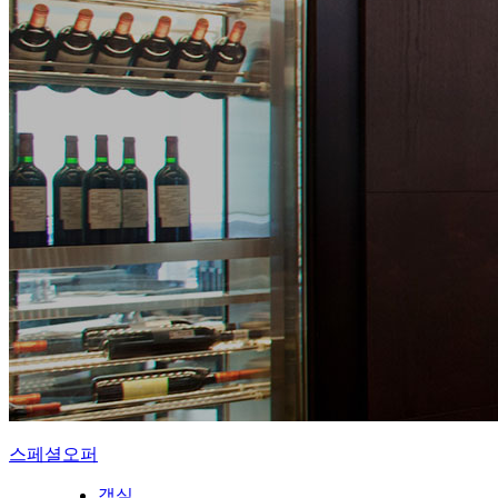
스페셜오퍼
객실