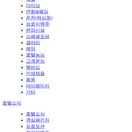
다이닝
연회&웨딩
온천(허심청)
브로이맥주
편의시설
스페셜오퍼
갤러리
예약
호텔농심
고객문의
멤버십
인재채용
회원
마이페이지
기타
호텔소식
호텔소식
객실패키지
프로모션