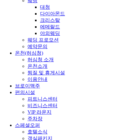
웨딩
대청
다이아몬드
크리스탈
에메랄드
야외웨딩
웨딩 프로모션
예약문의
온천(허심청)
허심청 소개
온천소개
찜질 및 휴게시설
이용안내
브로이맥주
편의시설
피트니스센터
비즈니스센터
VIP 라운지
주차장
스페셜오퍼
호텔소식
객실패키지