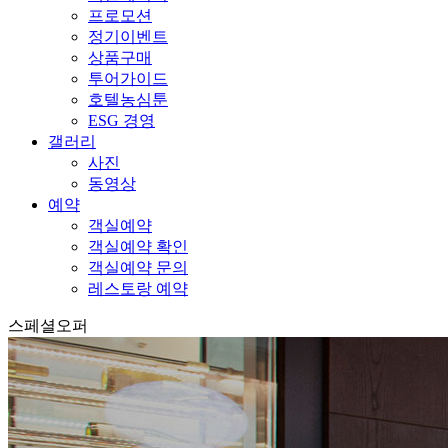
프로모션
정기이벤트
상품구매
투어가이드
호텔농심툰
ESG 경영
갤러리
사진
동영상
예약
객실예약
객실예약 확인
객실예약 문의
레스토랑 예약
스페셜오퍼