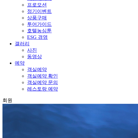
프로모션
정기이벤트
상품구매
투어가이드
호텔농심툰
ESG 경영
갤러리
사진
동영상
예약
객실예약
객실예약 확인
객실예약 문의
레스토랑 예약
회원