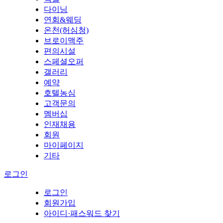
다이닝
연회&웨딩
온천(허심청)
브로이맥주
편의시설
스페셜오퍼
갤러리
예약
호텔농심
고객문의
멤버십
인재채용
회원
마이페이지
기타
로그인
로그인
회원가입
아이디·패스워드 찾기