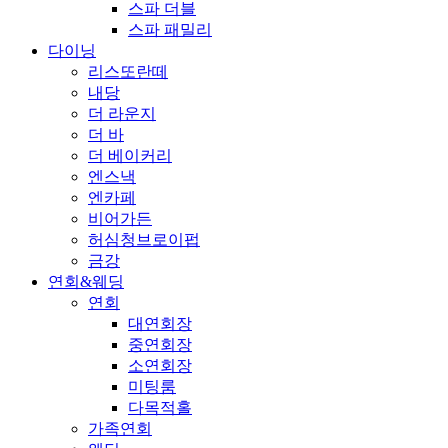
스파 더블
스파 패밀리
다이닝
리스또란떼
내당
더 라운지
더 바
더 베이커리
엔스낵
엔카페
비어가든
허심청브로이펍
금강
연회&웨딩
연회
대연회장
중연회장
소연회장
미팅룸
다목적홀
가족연회