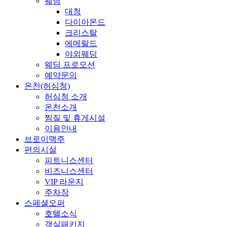
웨딩
대청
다이아몬드
크리스탈
에메랄드
야외웨딩
웨딩 프로모션
예약문의
온천(허심청)
허심청 소개
온천소개
찜질 및 휴게시설
이용안내
브로이맥주
편의시설
피트니스센터
비즈니스센터
VIP 라운지
주차장
스페셜오퍼
호텔소식
객실패키지