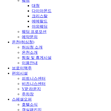
웨딩
대청
다이아몬드
크리스탈
에메랄드
야외웨딩
웨딩 프로모션
예약문의
온천(허심청)
허심청 소개
온천소개
찜질 및 휴게시설
이용안내
브로이맥주
편의시설
피트니스센터
비즈니스센터
VIP 라운지
주차장
스페셜오퍼
호텔소식
객실패키지