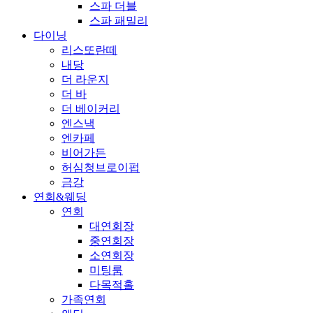
스파 더블
스파 패밀리
다이닝
리스또란떼
내당
더 라운지
더 바
더 베이커리
엔스낵
엔카페
비어가든
허심청브로이펍
금강
연회&웨딩
연회
대연회장
중연회장
소연회장
미팅룸
다목적홀
가족연회