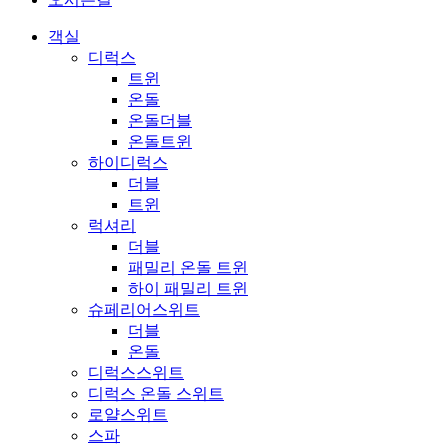
객실
디럭스
트윈
온돌
온돌더블
온돌트윈
하이디럭스
더블
트윈
럭셔리
더블
패밀리 온돌 트윈
하이 패밀리 트윈
슈페리어스위트
더블
온돌
디럭스스위트
디럭스 온돌 스위트
로얄스위트
스파