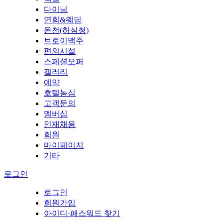
다이닝
연회&웨딩
온천(허심청)
브로이맥주
편의시설
스페셜오퍼
갤러리
예약
호텔농심
고객문의
멤버십
인재채용
회원
마이페이지
기타
로그인
로그인
회원가입
아이디·패스워드 찾기