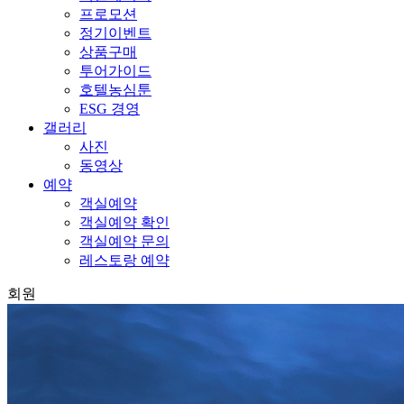
프로모션
정기이벤트
상품구매
투어가이드
호텔농심툰
ESG 경영
갤러리
사진
동영상
예약
객실예약
객실예약 확인
객실예약 문의
레스토랑 예약
회원