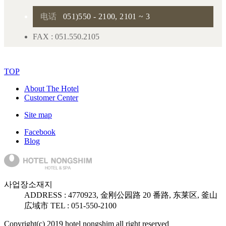
电话
051)550 - 2100, 2101 ~ 3
FAX : 051.550.2105
TOP
About The Hotel
Customer Center
Site map
Facebook
Blog
사업장소재지
ADDRESS :
47709
23, 金刚公园路 20 番路, 东莱区, 釜山
広域市
TEL : 051-550-2100
Copyright(c) 2019 hotel nongshim all right reserved