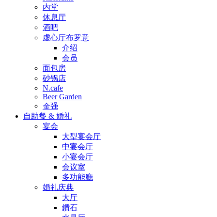
内堂
休息厅
酒吧
虚心厅布罗意
介绍
会员
面包房
砂锅店
N.cafe
Beer Garden
金强
自助餐 & 婚礼
宴会
大型宴会厅
中宴会厅
小宴会厅
会议室
多功能廳
婚礼庆典
大厅
鑽石