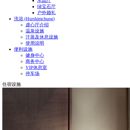
水晶厅
绿宝石厅
户外婚礼
洗浴 (Hurshimchung)
虚心厅介绍
温泉设施
汗蒸及休息设施
使用说明
便利设施
健身中心
商务中心
VIP休息室
停车场
住宿设施