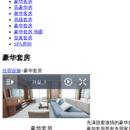
豪华客房
高豪华房
奢华客房
高级套房
豪华套房
豪华套房 地暖
皇家套房
SPA房间
豪华套房
住宿设施
>
豪华套房
充满甜蜜激情的豪华
豪华套房
豪华套房带有专用家