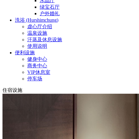
水晶厅
绿宝石厅
户外婚礼
洗浴 (Hurshimchung)
虚心厅介绍
温泉设施
汗蒸及休息设施
使用说明
便利设施
健身中心
商务中心
VIP休息室
停车场
住宿设施