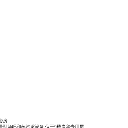
套房
居型酒吧和蒸汽浴设备,位于9楼贵宾专用层。