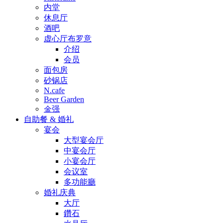
内堂
休息厅
酒吧
虚心厅布罗意
介绍
会员
面包房
砂锅店
N.cafe
Beer Garden
金强
自助餐 & 婚礼
宴会
大型宴会厅
中宴会厅
小宴会厅
会议室
多功能廳
婚礼庆典
大厅
鑽石