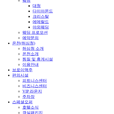
웨딩
대청
다이아몬드
크리스탈
에메랄드
야외웨딩
웨딩 프로모션
예약문의
온천(허심청)
허심청 소개
온천소개
찜질 및 휴게시설
이용안내
브로이맥주
편의시설
피트니스센터
비즈니스센터
VIP 라운지
주차장
스페셜오퍼
호텔소식
객실패키지