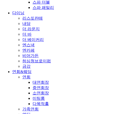
스파 더블
스파 패밀리
다이닝
리스또란떼
내당
더 라운지
더 바
더 베이커리
엔스낵
엔카페
비어가든
허심청브로이펍
금강
연회&웨딩
연회
대연회장
중연회장
소연회장
미팅룸
다목적홀
가족연회