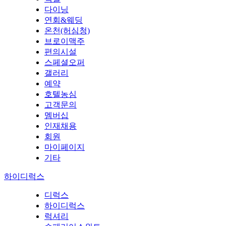
다이닝
연회&웨딩
온천(허심청)
브로이맥주
편의시설
스페셜오퍼
갤러리
예약
호텔농심
고객문의
멤버십
인재채용
회원
마이페이지
기타
하이디럭스
디럭스
하이디럭스
럭셔리