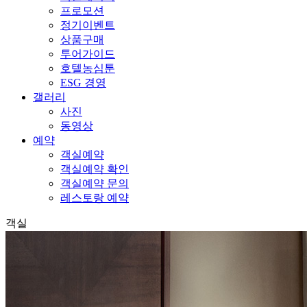
프로모션
정기이벤트
상품구매
투어가이드
호텔농심툰
ESG 경영
갤러리
사진
동영상
예약
객실예약
객실예약 확인
객실예약 문의
레스토랑 예약
객실