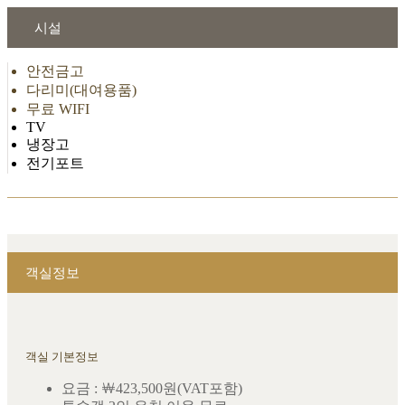
시설
안전금고
다리미(대여용품)
무료 WIFI
TV
냉장고
전기포트
객실정보
객실 기본정보
요금 : ￦423,500원(VAT포함)