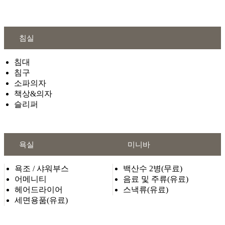
침실
침대
침구
소파의자
책상&의자
슬리퍼
욕실
미니바
욕조 / 샤워부스
백산수 2병(무료)
어메니티
음료 및 주류(유료)
헤어드라이어
스낵류(유료)
세면용품(유료)