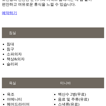
편안하고 여유로운 휴식을 느낄 수 있습니다.
예약하기
침실
침대
침구
소파의자
책상&의자
슬리퍼
욕실
미니바
욕조
백산수 2병(무료)
어메니티
음료 및 주류(유료)
헤어드라이어
스낵류(유료)