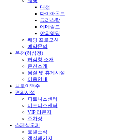
웨딩
대청
다이아몬드
크리스탈
에메랄드
야외웨딩
웨딩 프로모션
예약문의
온천(허심청)
허심청 소개
온천소개
찜질 및 휴게시설
이용안내
브로이맥주
편의시설
피트니스센터
비즈니스센터
VIP 라운지
주차장
스페셜오퍼
호텔소식
객실패키지