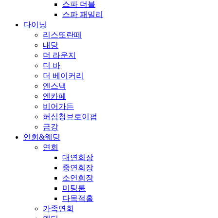
스파 더블
스파 패밀리
다이닝
리스또란떼
내당
더 라운지
더 바
더 베이커리
엔스낵
엔카페
비어가든
허심청브로이펍
금강
연회&웨딩
연회
대연회장
중연회장
소연회장
미팅룸
다목적홀
가족연회