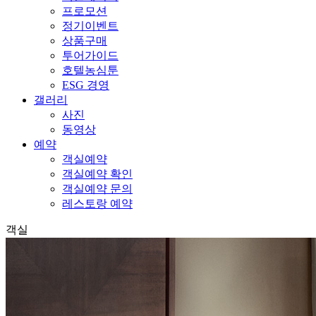
프로모션
정기이벤트
상품구매
투어가이드
호텔농심툰
ESG 경영
갤러리
사진
동영상
예약
객실예약
객실예약 확인
객실예약 문의
레스토랑 예약
객실