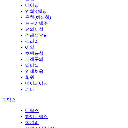
다이닝
연회&웨딩
온천(허심청)
브로이맥주
편의시설
스페셜오퍼
갤러리
예약
호텔농심
고객문의
멤버십
인재채용
회원
마이페이지
기타
디럭스
디럭스
하이디럭스
럭셔리