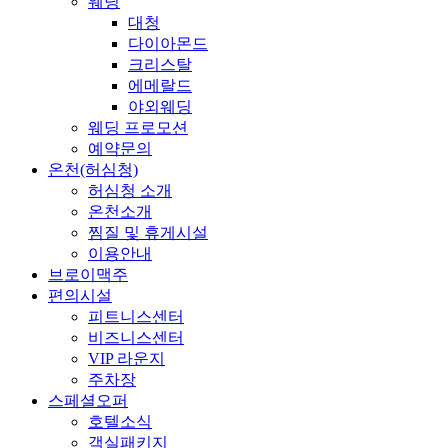
웨딩
대청
다이아몬드
크리스탈
에메랄드
야외웨딩
웨딩 프로모션
예약문의
온천(허심청)
허심청 소개
온천소개
찜질 및 휴게시설
이용안내
브로이맥주
편의시설
피트니스센터
비즈니스센터
VIP 라운지
주차장
스페셜오퍼
호텔소식
객실패키지