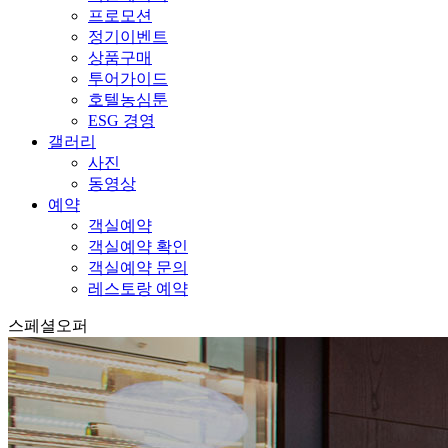
프로모션
정기이벤트
상품구매
투어가이드
호텔농심툰
ESG 경영
갤러리
사진
동영상
예약
객실예약
객실예약 확인
객실예약 문의
레스토랑 예약
스페셜오퍼