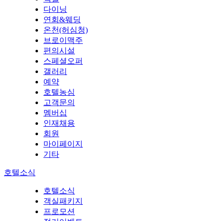
다이닝
연회&웨딩
온천(허심청)
브로이맥주
편의시설
스페셜오퍼
갤러리
예약
호텔농심
고객문의
멤버십
인재채용
회원
마이페이지
기타
호텔소식
호텔소식
객실패키지
프로모션