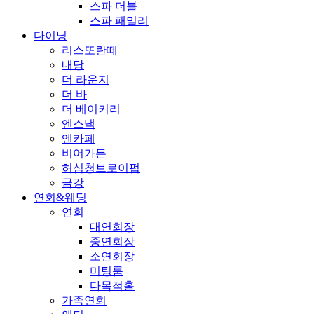
스파 더블
스파 패밀리
다이닝
리스또란떼
내당
더 라운지
더 바
더 베이커리
엔스낵
엔카페
비어가든
허심청브로이펍
금강
연회&웨딩
연회
대연회장
중연회장
소연회장
미팅룸
다목적홀
가족연회