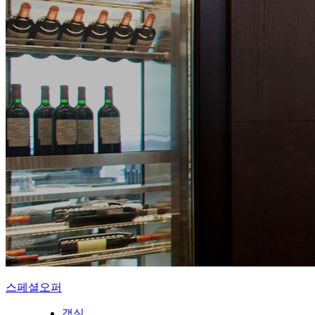
스페셜오퍼
객실