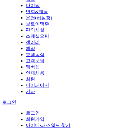
다이닝
연회&웨딩
온천(허심청)
브로이맥주
편의시설
스페셜오퍼
갤러리
예약
호텔농심
고객문의
멤버십
인재채용
회원
마이페이지
기타
로그인
로그인
회원가입
아이디·패스워드 찾기