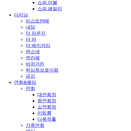
스파 더블
스파 패밀리
다이닝
리스또란떼
내당
더 라운지
더 바
더 베이커리
엔스낵
엔카페
비어가든
허심청브로이펍
금강
연회&웨딩
연회
대연회장
중연회장
소연회장
미팅룸
다목적홀
가족연회