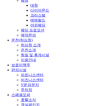
웨딩
대청
다이아몬드
크리스탈
에메랄드
야외웨딩
웨딩 프로모션
예약문의
온천(허심청)
허심청 소개
온천소개
찜질 및 휴게시설
이용안내
브로이맥주
편의시설
피트니스센터
비즈니스센터
VIP 라운지
주차장
스페셜오퍼
호텔소식
객실패키지