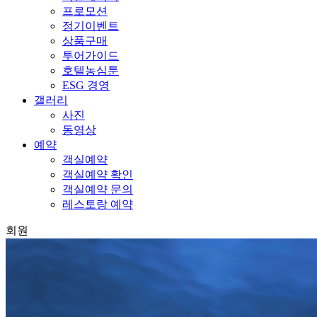
프로모션
정기이벤트
상품구매
투어가이드
호텔농심툰
ESG 경영
갤러리
사진
동영상
예약
객실예약
객실예약 확인
객실예약 문의
레스토랑 예약
회원