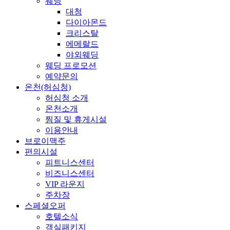
웨딩
대청
다이아몬드
크리스탈
에메랄드
야외웨딩
웨딩 프로모션
예약문의
온천(허심청)
허심청 소개
온천소개
찜질 및 휴게시설
이용안내
브로이맥주
편의시설
피트니스센터
비즈니스센터
VIP 라운지
주차장
스페셜오퍼
호텔소식
객실패키지