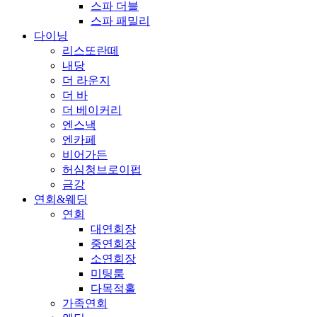
스파 더블
스파 패밀리
다이닝
리스또란떼
내당
더 라운지
더 바
더 베이커리
엔스낵
엔카페
비어가든
허심청브로이펍
금강
연회&웨딩
연회
대연회장
중연회장
소연회장
미팅룸
다목적홀
가족연회