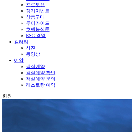
프로모션
정기이벤트
상품구매
투어가이드
호텔농심툰
ESG 경영
갤러리
사진
동영상
예약
객실예약
객실예약 확인
객실예약 문의
레스토랑 예약
회원