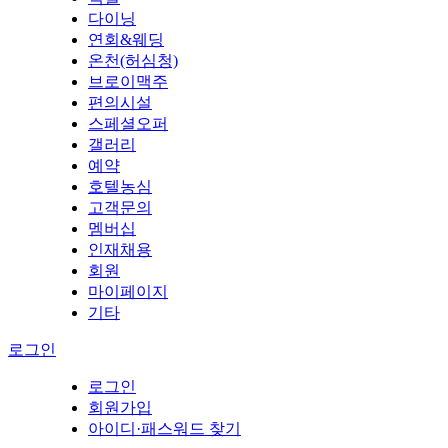
다이닝
연회&웨딩
온천(허심청)
브로이맥주
편의시설
스페셜오퍼
갤러리
예약
호텔농심
고객문의
멤버십
인재채용
회원
마이페이지
기타
로그인
로그인
회원가입
아이디·패스워드 찾기