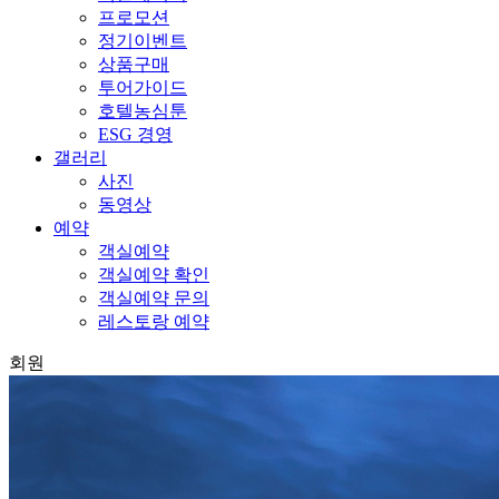
프로모션
정기이벤트
상품구매
투어가이드
호텔농심툰
ESG 경영
갤러리
사진
동영상
예약
객실예약
객실예약 확인
객실예약 문의
레스토랑 예약
회원