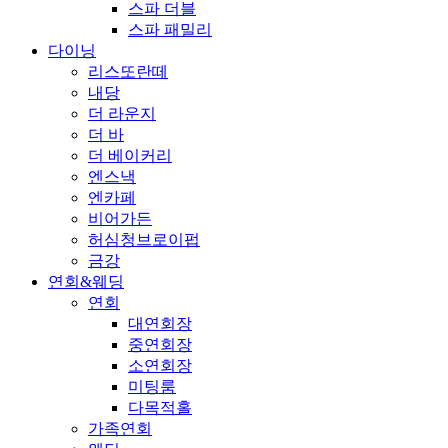
스파 더블
스파 패밀리
다이닝
리스또란떼
내당
더 라운지
더 바
더 베이커리
엔스낵
엔카페
비어가든
허심청브로이펍
금강
연회&웨딩
연회
대연회장
중연회장
소연회장
미팅룸
다목적홀
가족연회