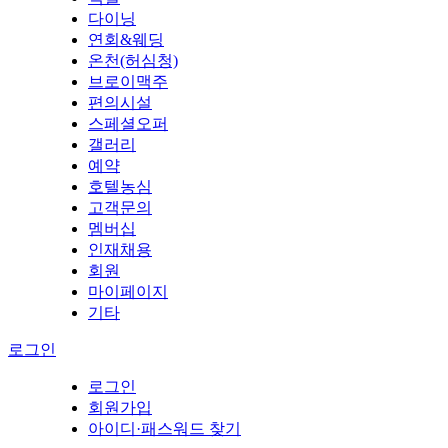
다이닝
연회&웨딩
온천(허심청)
브로이맥주
편의시설
스페셜오퍼
갤러리
예약
호텔농심
고객문의
멤버십
인재채용
회원
마이페이지
기타
로그인
로그인
회원가입
아이디·패스워드 찾기