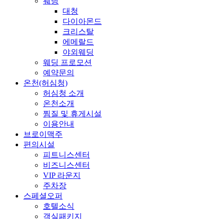
웨딩
대청
다이아몬드
크리스탈
에메랄드
야외웨딩
웨딩 프로모션
예약문의
온천(허심청)
허심청 소개
온천소개
찜질 및 휴게시설
이용안내
브로이맥주
편의시설
피트니스센터
비즈니스센터
VIP 라운지
주차장
스페셜오퍼
호텔소식
객실패키지