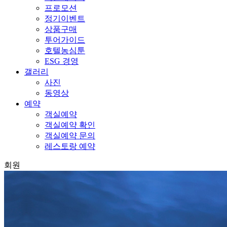
프로모션
정기이벤트
상품구매
투어가이드
호텔농심툰
ESG 경영
갤러리
사진
동영상
예약
객실예약
객실예약 확인
객실예약 문의
레스토랑 예약
회원