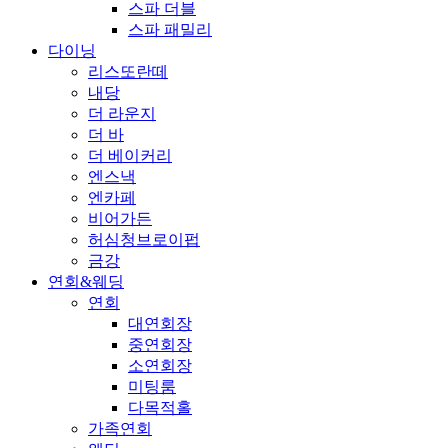
스파 더블
스파 패밀리
다이닝
리스또란떼
내당
더 라운지
더 바
더 베이커리
엔스낵
엔카페
비어가든
허심청브로이펍
금강
연회&웨딩
연회
대연회장
중연회장
소연회장
미팅룸
다목적홀
가족연회