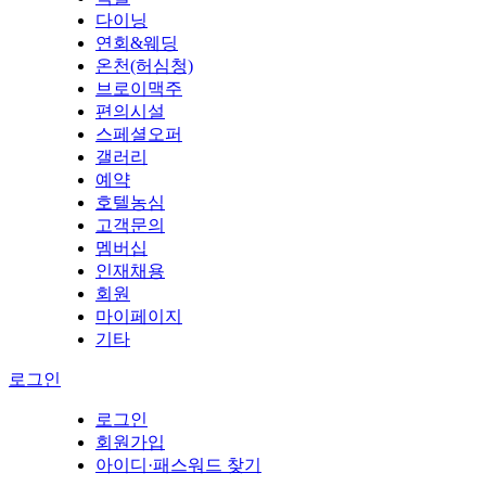
다이닝
연회&웨딩
온천(허심청)
브로이맥주
편의시설
스페셜오퍼
갤러리
예약
호텔농심
고객문의
멤버십
인재채용
회원
마이페이지
기타
로그인
로그인
회원가입
아이디·패스워드 찾기