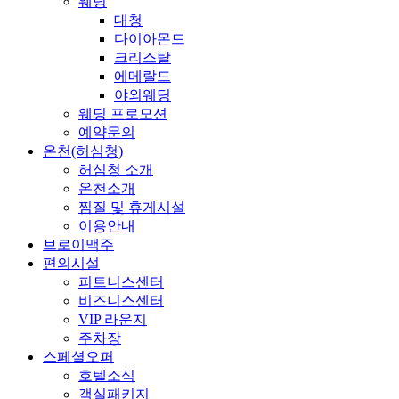
웨딩
대청
다이아몬드
크리스탈
에메랄드
야외웨딩
웨딩 프로모션
예약문의
온천(허심청)
허심청 소개
온천소개
찜질 및 휴게시설
이용안내
브로이맥주
편의시설
피트니스센터
비즈니스센터
VIP 라운지
주차장
스페셜오퍼
호텔소식
객실패키지