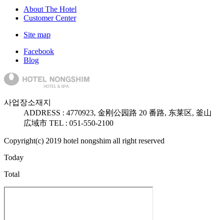
About The Hotel
Customer Center
Site map
Facebook
Blog
사업장소재지
ADDRESS :
47709
23, 金刚公园路 20 番路, 东莱区, 釜山
広域市
TEL : 051-550-2100
Copyright(c) 2019 hotel nongshim all right reserved
Today
Total