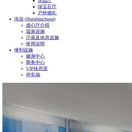
水晶厅
绿宝石厅
户外婚礼
洗浴 (Hurshimchung)
虚心厅介绍
温泉设施
汗蒸及休息设施
使用说明
便利设施
健身中心
商务中心
VIP休息室
停车场