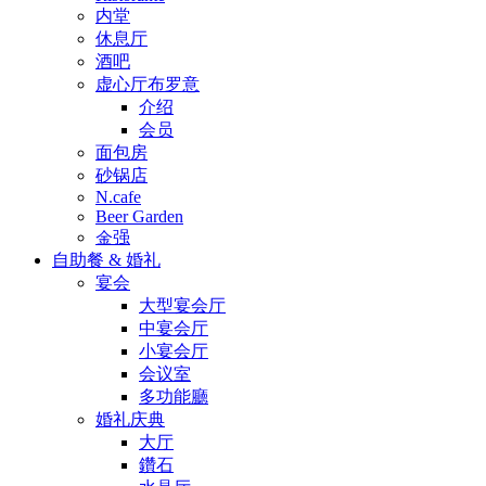
内堂
休息厅
酒吧
虚心厅布罗意
介绍
会员
面包房
砂锅店
N.cafe
Beer Garden
金强
自助餐 & 婚礼
宴会
大型宴会厅
中宴会厅
小宴会厅
会议室
多功能廳
婚礼庆典
大厅
鑽石