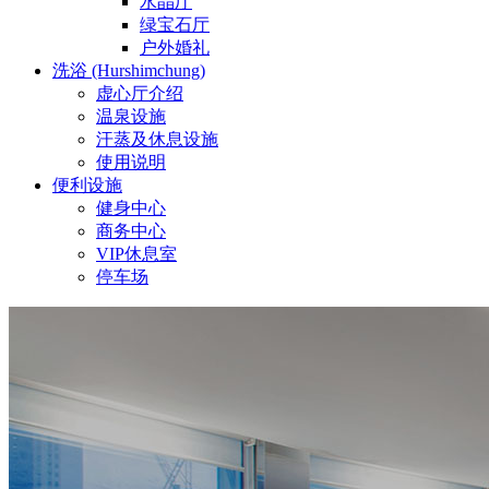
水晶厅
绿宝石厅
户外婚礼
洗浴 (Hurshimchung)
虚心厅介绍
温泉设施
汗蒸及休息设施
使用说明
便利设施
健身中心
商务中心
VIP休息室
停车场