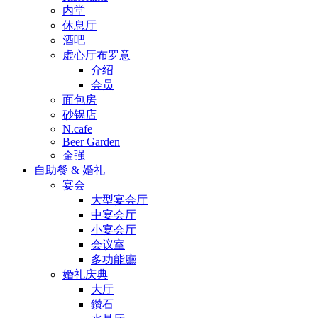
内堂
休息厅
酒吧
虚心厅布罗意
介绍
会员
面包房
砂锅店
N.cafe
Beer Garden
金强
自助餐 & 婚礼
宴会
大型宴会厅
中宴会厅
小宴会厅
会议室
多功能廳
婚礼庆典
大厅
鑽石