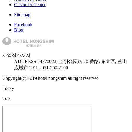
Customer Center
Site map
Facebook
Blog
사업장소재지
ADDRESS :
47709
23, 金刚公园路 20 番路, 东莱区, 釜山
広域市
TEL : 051-550-2100
Copyright(c) 2019 hotel nongshim all right reserved
Today
Total