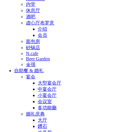
内堂
休息厅
酒吧
虚心厅布罗意
介绍
会员
面包房
砂锅店
N.cafe
Beer Garden
金强
自助餐 & 婚礼
宴会
大型宴会厅
中宴会厅
小宴会厅
会议室
多功能廳
婚礼庆典
大厅
鑽石