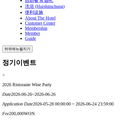
自助餐 & 婚礼
洗浴 (Hurshimchung)
便利设施
About The Hotel
Customer Center
Membership
Member
Guide
하위메뉴펼치기
정기이벤트
>
2026 Ristorante Wine Party
Date
2026-06-26~2026-06-26
Application Date
2026-05-28 00:00:00 ~ 2026-06-24 23:59:00
Fee
200,000WON