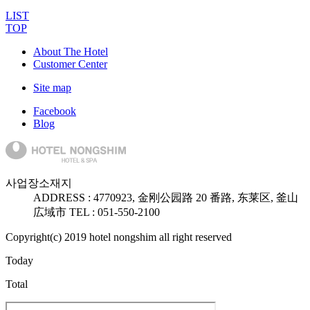
LIST
TOP
About The Hotel
Customer Center
Site map
Facebook
Blog
사업장소재지
ADDRESS :
47709
23, 金刚公园路 20 番路, 东莱区, 釜山
広域市
TEL : 051-550-2100
Copyright(c) 2019 hotel nongshim all right reserved
Today
Total