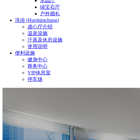
水晶厅
绿宝石厅
户外婚礼
洗浴 (Hurshimchung)
虚心厅介绍
温泉设施
汗蒸及休息设施
使用说明
便利设施
健身中心
商务中心
VIP休息室
停车场